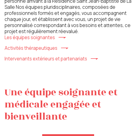
personne arrivant à la Résidence Saint Jean-Baptiste de La
Salle Nos équipes pluridisciplinaires, composées de
professionnels formés et engagés, vous accompagnent
chaque jour, et établissent avec vous, un projet de vie
personnalisé correspondant à vos besoins et attentes, ce
projet est régulièrement réevalué.
Les équipes soignantes
Activités thérapeutiques
Intervenants extérieurs et partenariats
Une équipe soignante et
médicale engagée et
Votre message a bien été envoyé
bienveillante