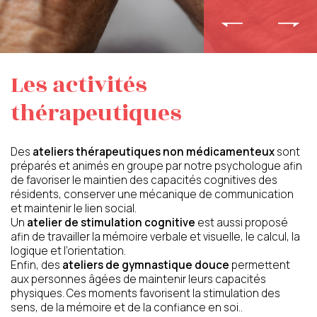
Prénom du proche
Nom du proche concerné
concerné
Les activités
thérapeutiques
Age du proche concerné
Code postal du proche
concerné
Des
ateliers thérapeutiques non médicamenteux
sont
préparés et animés en groupe par notre psychologue afin
de favoriser le maintien des capacités cognitives des
résidents, conserver une mécanique de communication
et maintenir le lien social.
Calculer huit plus onze ?
(en chiffres)
Un
atelier de stimulation cognitive
est aussi proposé
afin de travailler la mémoire verbale et visuelle, le calcul, la
logique et l’orientation.
Enfin, des
ateliers de gymnastique douce
permettent
aux personnes âgées de maintenir leurs capacités
J’autorise l’utilisation des données
physiques. Ces moments favorisent la stimulation des
personnelles, conformément à notre
sens, de la mémoire et de la confiance en soi..