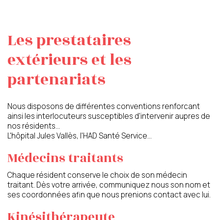
politique de confidentialité
Les prestataires
Conformément aux dispositions de l’article L. 223-2
extérieurs et les
du Code de la Consommation, vous pouvez vous
inscrire sur la liste d’opposition au démarchage
partenariats
téléphonique « Bloctel »
https://www.bloctel.gouv.fr/
Nous disposons de différentes conventions renforcant
ainsi les interlocuteurs susceptibles d'intervenir aupres de
nos résidents…
L'hôpital Jules Vallès, l'HAD Santé Service…
Médecins traitants
Chaque résident conserve le choix de son médecin
traitant. Dès votre arrivée, communiquez nous son nom et
ses coordonnées afin que nous prenions contact avec lui.
Kinésithérapeute