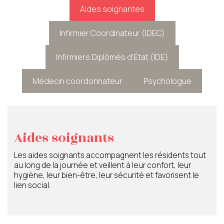
Aides soignantes
Infirmier Coordinateur (IDEC)
Infirmiers Diplômés d'État (IDE)
Médecin coordonnateur
Psychologue
Aides soignants
Les aides soignants accompagnent les résidents tout
au long de la journée et veillent à leur confort, leur
hygiène, leur bien-être, leur sécurité et favorisent le
lien social.
Infirmier Coordinateur (IDEC)
Infirmiers Diplômés d'État
Médecin coordonnateur
Psychologue
(IDE)
Coordinateur principal des équipes soignantes,
Le médecin coordonnateur coordonne le projet de
Le psychologue en EHPAD veille au maintien et au