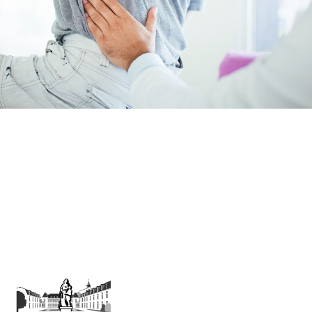
Présentation
Démarche qualité
Les équipes soignantes
Démarche Éco responsable
Activités thérapeutiques
Accueil Permanent
Nos valeurs
Intervenants extérieurs et partenariats
Restauration
Nous contacter
Animations et sorties
Horaires et accès
Les services
La galerie photos
Démarches d'admission